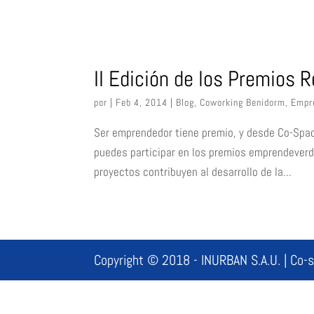
II Edición de los Premios
por
|
Feb 4, 2014
|
Blog
,
Coworking Benidorm
,
Empr
Ser emprendedor tiene premio, y desde Co-Spa
puedes participar en los premios emprendever
proyectos contribuyen al desarrollo de la...
Copyright © 2018 - INURBAN S.A.U. | Co-