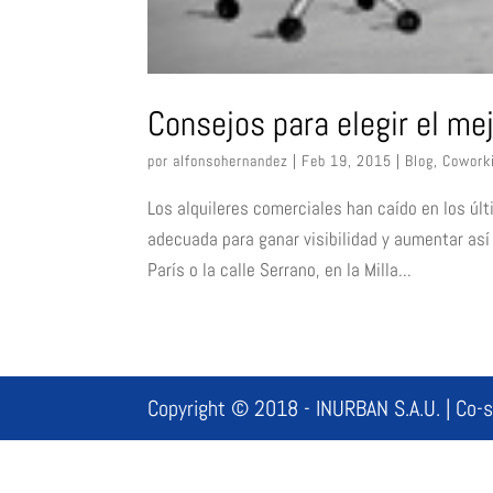
Consejos para elegir el mej
por
alfonsohernandez
|
Feb 19, 2015
|
Blog
,
Cowork
Los alquileres comerciales han caído en los úl
adecuada para ganar visibilidad y aumentar así
París o la calle Serrano, en la Milla...
Copyright © 2018 - INURBAN S.A.U. | Co-