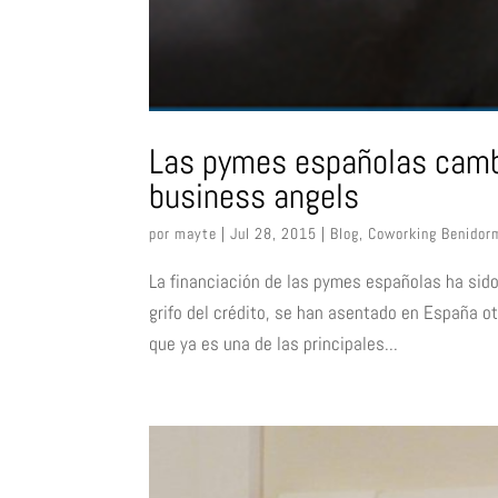
Las pymes españolas cambi
business angels
por
mayte
|
Jul 28, 2015
|
Blog
,
Coworking Benidor
La financiación de las pymes españolas ha sido
grifo del crédito, se han asentado en España o
que ya es una de las principales...