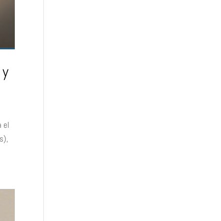
 y
 el
s),