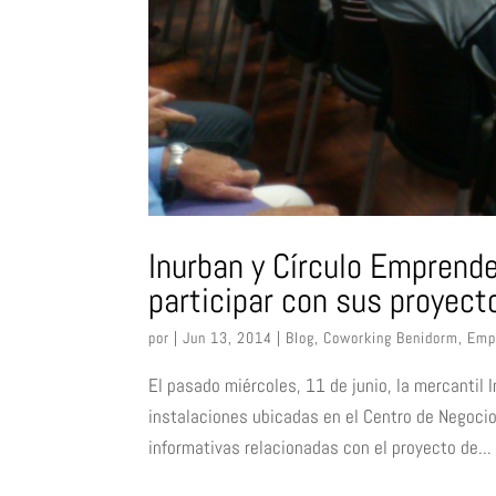
Inurban y Círculo Emprend
participar con sus proyect
por
|
Jun 13, 2014
|
Blog
,
Coworking Benidorm
,
Emp
El pasado miércoles, 11 de junio, la mercantil 
instalaciones ubicadas en el Centro de Negocio
informativas relacionadas con el proyecto de...