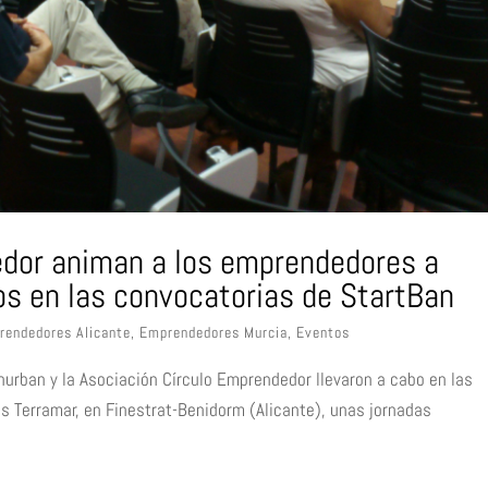
edor animan a los emprendedores a
os en las convocatorias de StartBan
rendedores Alicante
,
Emprendedores Murcia
,
Eventos
Inurban y la Asociación Círculo Emprendedor llevaron a cabo en las
s Terramar, en Finestrat-Benidorm (Alicante), unas jornadas