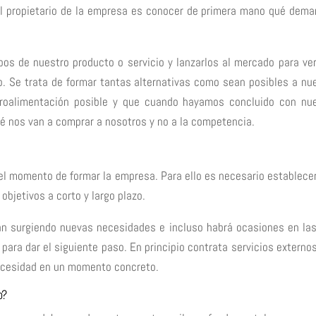
el propietario de la empresa es conocer de primera mano qué dem
ipos de nuestro producto o servicio y lanzarlos al mercado para ve
o. Se trata de formar tantas alternativas como sean posibles a nu
troalimentación posible y que cuando hayamos concluido con nu
 nos van a comprar a nosotros y no a la competencia.
 el momento de formar la empresa. Para ello es necesario establece
objetivos a corto y largo plazo.
án surgiendo nuevas necesidades e incluso habrá ocasiones en la
para dar el siguiente paso. En principio contrata servicios externo
ecesidad en un momento concreto.
p?