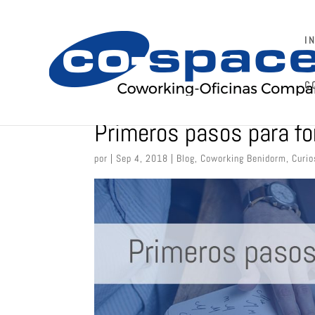
I
C
Primeros pasos para fo
por
|
Sep 4, 2018
|
Blog
,
Coworking Benidorm
,
Curio