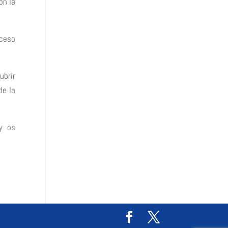
on la
oceso
ubrir
de la
y os
)