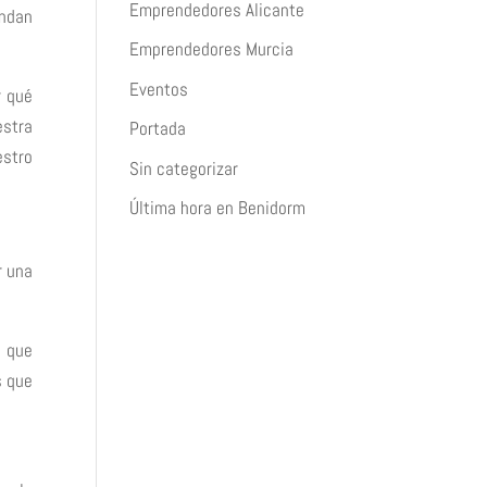
Emprendedores Alicante
andan
Emprendedores Murcia
Eventos
r qué
estra
Portada
estro
Sin categorizar
Última hora en Benidorm
r una
s que
s que