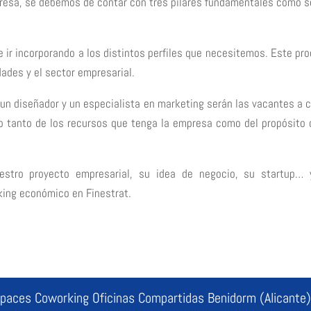
presa, se debemos de contar con tres pilares fundamentales como s
 ir incorporando a los distintos perfiles que necesitemos. Este pr
dades y el sector empresarial.
 un diseñador y un especialista en marketing serán las vacantes a c
o tanto de los recursos que tenga la empresa como del propósito 
stro proyecto empresarial, su idea de negocio, su startup… 
ing económico en Finestrat.
spaces Coworking Oficinas Compartidas Benidorm (Alicante