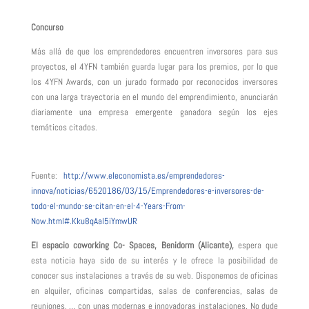
Concurso
Más allá de que los emprendedores encuentren inversores para sus
proyectos, el 4YFN también guarda lugar para los premios, por lo que
los 4YFN Awards, con un jurado formado por reconocidos inversores
con una larga trayectoria en el mundo del emprendimiento, anunciarán
diariamente una empresa emergente ganadora según los ejes
temáticos citados.
Fuente:
http://www.eleconomista.es/emprendedores-
innova/noticias/6520186/03/15/Emprendedores-e-inversores-de-
todo-el-mundo-se-citan-en-el-4-Years-From-
Now.html#.Kku8qAaI5iYmwUR
El espacio coworking Co- Spaces, Benidorm (Alicante),
espera que
esta noticia haya sido de su interés y le ofrece la posibilidad de
conocer sus instalaciones a través de su web. Disponemos de oficinas
en alquiler, oficinas compartidas, salas de conferencias, salas de
reuniones, … con unas modernas e innovadoras instalaciones. No dude